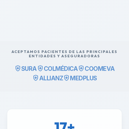
ACEPTAMOS PACIENTES DE LAS PRINCIPALES
ENTIDADES Y ASEGURADORAS
health_and_safety
health_and_safety
health_and_safety
SURA
COLMÉDICA
COOMEVA
health_and_safety
health_and_safety
ALLIANZ
MEDPLUS
17+