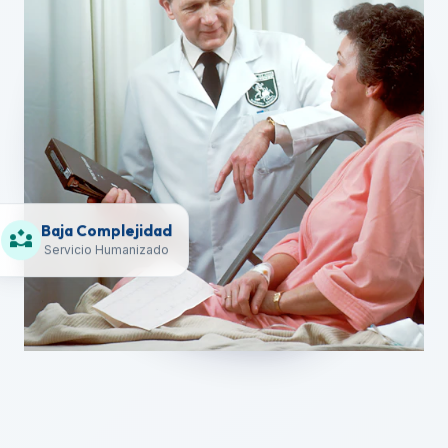
Baja Complejidad
partner_exchange
Servicio Humanizado