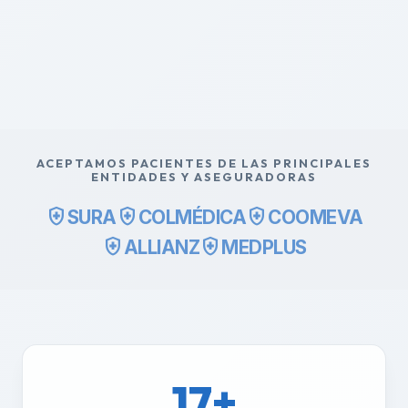
ACEPTAMOS PACIENTES DE LAS PRINCIPALES
ENTIDADES Y ASEGURADORAS
health_and_safety
health_and_safety
health_and_safety
SURA
COLMÉDICA
COOMEVA
health_and_safety
health_and_safety
ALLIANZ
MEDPLUS
17+