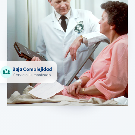
Baja Complejidad
partner_exchange
Servicio Humanizado