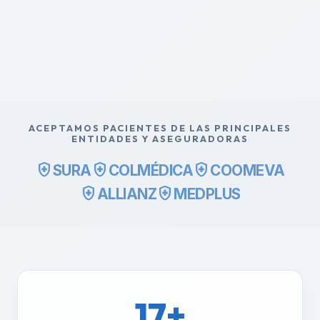
ACEPTAMOS PACIENTES DE LAS PRINCIPALES
ENTIDADES Y ASEGURADORAS
health_and_safety
health_and_safety
health_and_safety
SURA
COLMÉDICA
COOMEVA
health_and_safety
health_and_safety
ALLIANZ
MEDPLUS
17+